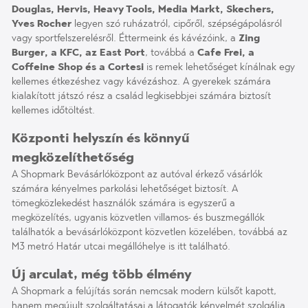
Douglas, Hervis, Heavy Tools, Media Markt, Skechers,
Yves Rocher
legyen szó ruházatról, cipőről, szépségápolásról
vagy sportfelszerelésről. Éttermeink és kávézóink, a
Zing
Burger, a KFC, az East Port
, továbbá a
Cafe Frei, a
Coffeine Shop és a Cortesi
is remek lehetőséget kínálnak egy
kellemes étkezéshez vagy kávézáshoz. A gyerekek számára
kialakított játszó rész a család legkisebbjei számára biztosít
kellemes időtöltést.
Központi helyszín és könnyű
megközelíthetőség
A Shopmark Bevásárlóközpont az autóval érkező vásárlók
számára kényelmes parkolási lehetőséget biztosít. A
tömegközlekedést használók számára is egyszerű a
megközelítés, ugyanis közvetlen villamos- és buszmegállók
találhatók a bevásárlóközpont közvetlen közelében, továbbá az
M3 metró Határ utcai megállóhelye is itt található.
Új arculat, még több élmény
A Shopmark a felújítás során nemcsak modern külsőt kapott,
hanem megújult szolgáltatásai a látogatók kényelmét szolgálja.