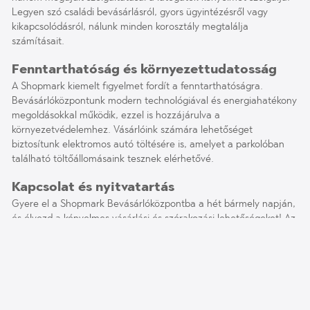
Legyen szó családi bevásárlásról, gyors ügyintézésről vagy
kikapcsolódásról, nálunk minden korosztály megtalálja
számításait.
Fenntarthatóság és környezettudatosság
A Shopmark kiemelt figyelmet fordít a fenntarthatóságra.
Bevásárlóközpontunk modern technológiával és energiahatékony
megoldásokkal működik, ezzel is hozzájárulva a
környezetvédelemhez. Vásárlóink számára lehetőséget
biztosítunk elektromos autó töltésére is, amelyet a parkolóban
található töltőállomásaink tesznek elérhetővé.
Kapcsolat és nyitvatartás
Gyere el a Shopmark Bevásárlóközpontba a hét bármely napján,
és élvezd a kényelmes vásárlási és szórakozási lehetőségeket! Az
egyes üzletek nyitvatartási idejét, elérhetőségeit, aktuális akcióit
megtalálod weboldalunkon az üzlet aloldalán! Iratkozz fel
hírlevelünkre és kövess be a közösségi médiában, hogy mindig
időben értesülj akcióinkról, eseményeinkről, újdonságainkról!