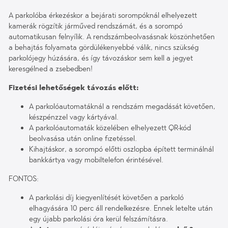
A parkolóba érkezéskor a bejárati sorompóknál elhelyezett
kamerák rögzítik járműved rendszámát, és a sorompó
automatikusan felnyílik. A rendszámbeolvasásnak köszönhetően
a behajtás folyamata gördülékenyebbé válik, nincs szükség
parkolójegy húzására, és így távozáskor sem kell a jegyet
keresgélned a zsebedben!
Fizetési lehetőségek távozás előtt:
A parkolóautomatáknál a rendszám megadását követően,
készpénzzel vagy kártyával.
A parkolóautomaták közelében elhelyezett QR-kód
beolvasása után online fizetéssel.
Kihajtáskor, a sorompó előtti oszlopba épített terminálnál
bankkártya vagy mobiltelefon érintésével.
FONTOS:
A parkolási díj kiegyenlítését követően a parkoló
elhagyására 10 perc áll rendelkezésre. Ennek letelte után
egy újabb parkolási óra kerül felszámításra.