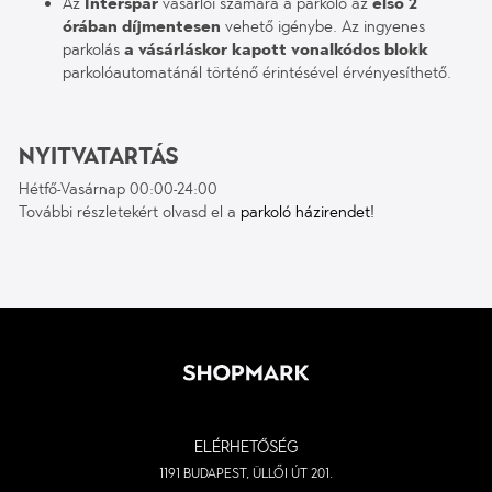
Az
Interspar
vásárlói számára a parkoló az
első 2
órában díjmentesen
vehető igénybe. Az ingyenes
parkolás
a vásárláskor kapott vonalkódos blokk
parkolóautomatánál történő érintésével érvényesíthető.
Nyitvatartás
Hétfő-Vasárnap 00:00-24:00
További részletekért olvasd el a
parkoló házirendet!
ELÉRHETŐSÉG
1191 BUDAPEST, ÜLLŐI ÚT 201.